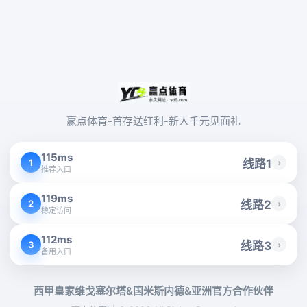
赢点体育-首存送红利-新人千元见面礼
115ms
线路1
›
1
推荐入口
119ms
线路2
›
2
稳定访问
112ms
线路3
›
3
备用入口
西甲皇家维戈塞尔塔&国米斯内德&亚洲官方合作伙伴